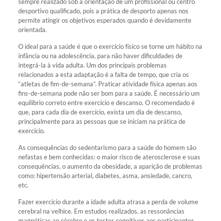
sempre realizado sob a orientação de um profissional ou centro
desportivo qualificado, pois a prática de desporto apenas nos
permite atingir os objetivos esperados quando é devidamente
orientada.
O ideal para a saúde é que o exercício físico se torne um hábito na
infância ou na adolescência, para não haver dificuldades de
integrá-la à vida adulta. Um dos principais problemas
relacionados a esta adaptação é a falta de tempo, que cria os
“atletas de fim-de-semana”. Praticar atividade física apenas aos
fins-de-semana pode não ser bom para a saúde. É necessário um
equilíbrio correto entre exercício e descanso. O recomendado é
que, para cada dia de exercício, exista um dia de descanso,
principalmente para as pessoas que se iniciam na prática de
exercício.
As consequências do sedentarismo para a saúde do homem são
nefastas e bem conhecidas: o maior risco de aterosclerose e suas
consequências, o aumento da obesidade, a aparição de problemas
como: hipertensão arterial, diabetes, asma, ansiedade, cancro,
etc.
Fazer exercício durante a idade adulta atrasa a perda de volume
cerebral na velhice. Em estudos realizados, as ressonâncias
magnéticas ao cérebro e os testes cognitivos aos participantes