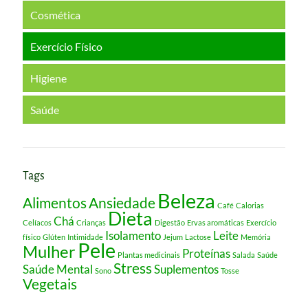
Cosmética
Exercício Físico
Higiene
Saúde
Tags
Beleza
Alimentos
Ansiedade
Café
Calorias
Dieta
Chá
Celíacos
Crianças
Digestão
Ervas aromáticas
Exercício
Isolamento
Leite
físico
Glúten
Intimidade
Jejum
Lactose
Memória
Pele
Mulher
Proteínas
Plantas medicinais
Salada
Saúde
Stress
Saúde Mental
Suplementos
Sono
Tosse
Vegetais