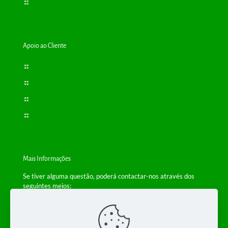
Cartão Cliente
Apoio ao Cliente
Termos e Condições
Política de Privacidade
Resolução de Conflitos
Livro de Reclamações
Mais Informações
Se tiver alguma questão, poderá contactar-nos através dos
seguintes meios:
Telefone: +(351) 229 554 650
(Chamada para a rede fixa nacional)
Email:
info@bioplantas.com