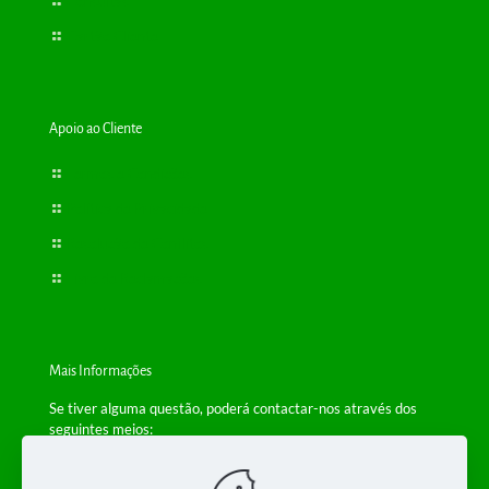
Consultas
Cartão Cliente
Apoio ao Cliente
Termos e Condições
Política de Privacidade
Resolução de Conflitos
Livro de Reclamações
Mais Informações
Se tiver alguma questão, poderá contactar-nos através dos
seguintes meios:
Telefone: +(351) 229 554 650
(Chamada para a rede fixa nacional)