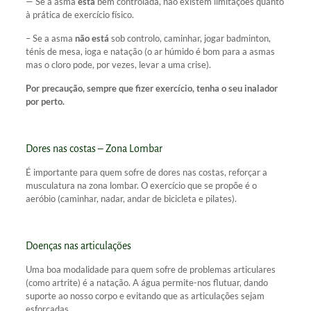
— Se a asma
está
bem controlada, não existem limitações quanto
à prática de exercício físico.
– Se a asma
não está
sob controlo, caminhar, jogar badminton,
ténis de mesa, ioga e natação (o ar húmido é bom para a asmas
mas o cloro pode, por vezes, levar a uma crise).
Por precaução, sempre que fizer exercício, tenha o seu inalador
por perto.
Dores nas costas – Zona Lombar
É importante para quem sofre de dores nas costas, reforçar a
musculatura na zona lombar. O exercício que se propõe é o
aeróbio (caminhar, nadar, andar de bicicleta e pilates).
Doenças nas articulações
Uma boa modalidade para quem sofre de problemas articulares
(como artrite) é a natação. A água permite-nos flutuar, dando
suporte ao nosso corpo e evitando que as articulações sejam
esforçadas.