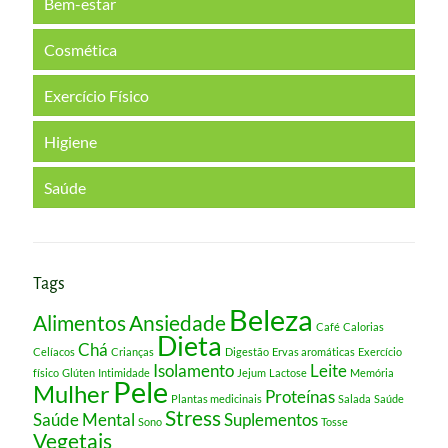
Bem-estar
Cosmética
Exercício Físico
Higiene
Saúde
Tags
Beleza
Alimentos
Ansiedade
Café
Calorias
Dieta
Chá
Celíacos
Crianças
Digestão
Ervas aromáticas
Exercício
Isolamento
Leite
físico
Glúten
Intimidade
Jejum
Lactose
Memória
Pele
Mulher
Proteínas
Plantas medicinais
Salada
Saúde
Stress
Saúde Mental
Suplementos
Sono
Tosse
Vegetais