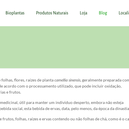
Bioplantas
Produtos Naturais
Loja
Blog
Local
olhas, flores, raízes de planta
camellia sinensis
, geralmente preparada co
de acordo com o processamento utilizado, que pode incluir oxidação,
as e frutos.
medicinal, útil para manter um individuo desperto, embora não esteja
ebida social, esta bebida de ervas, data, pelo menos, da época da dinastia
frutos, folhas, raízes e ervas contendo ou não folhas de chá, como é o ca