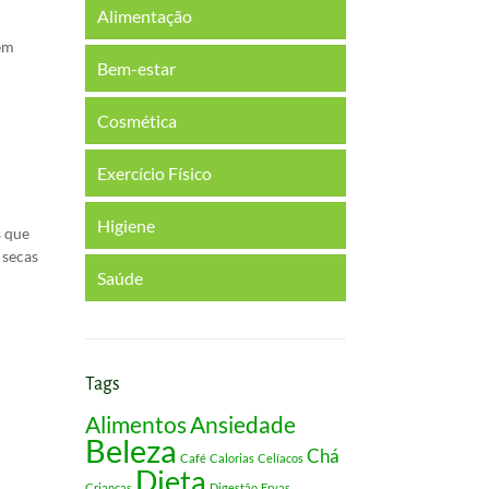
Alimentação
 em
Bem-estar
Cosmética
Exercício Físico
Higiene
s que
 secas
Saúde
Tags
Alimentos
Ansiedade
Beleza
Chá
Café
Calorias
Celíacos
Dieta
Crianças
Digestão
Ervas