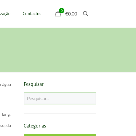
0
€0.00
ização
Contactos
m água
Pesquisar
 Tang.
so, da
Categorias