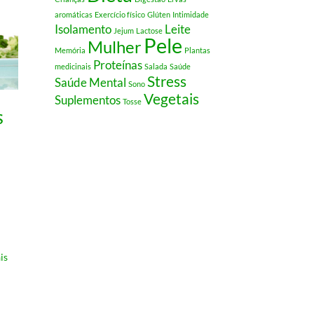
aromáticas
Exercício físico
Glúten
Intimidade
Isolamento
Leite
Jejum
Lactose
Pele
Mulher
Memória
Plantas
Proteínas
medicinais
Salada
Saúde
Stress
Saúde Mental
Sono
Vegetais
Suplementos
Tosse
s
is