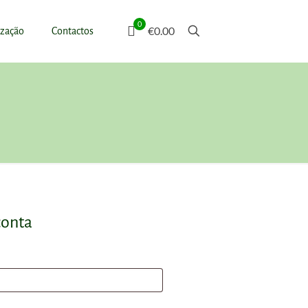
0
€0.00
ização
Contactos
conta
igatório