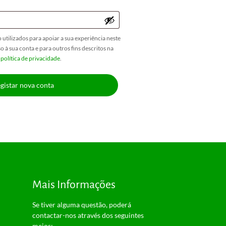
 utilizados para apoiar a sua experiência neste
so à sua conta e para outros fins descritos na
a
política de privacidade
.
gistar nova conta
Mais Informações
Se tiver alguma questão, poderá
contactar-nos através dos seguintes
meios: