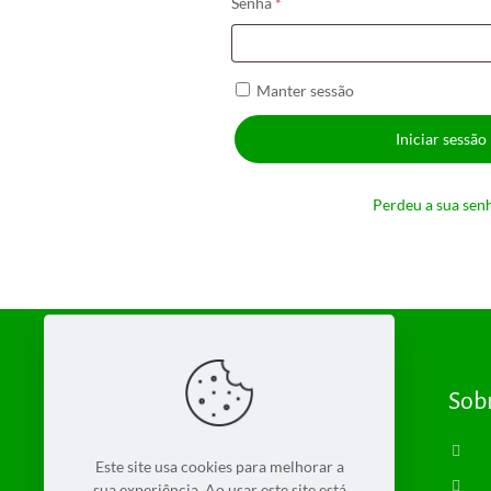
Obrigatório
Senha
*
Manter sessão
Iniciar sessão
Perdeu a sua sen
Sob
Bio
Este site usa cookies para melhorar a
Con
sua experiência. Ao usar este site está