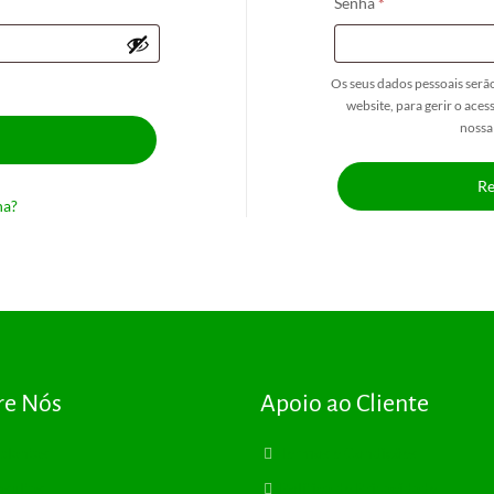
Obrigatório
Senha
*
Os seus dados pessoais serão
website, para gerir o aces
noss
Re
ha?
re Nós
Apoio ao Cliente
plantas
Termos e Condições
sultas
Política de Privacidade