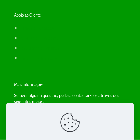
Apoio ao Cliente
Termos e Condições
Política de Privacidade
Resolução de Conflitos
Livro de Reclamações
Mais Informações
Se tiver alguma questão, poderá contactar-nos através dos
seguintes meios:
Telefone: +(351) 229 554 650
(Chamada para a rede fixa nacional)
Email:
info@bioplantas.com