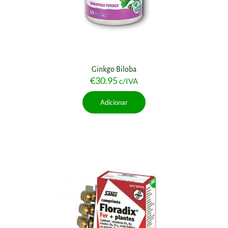
Ginkgo Biloba
€
30.95
c/IVA
Adicionar