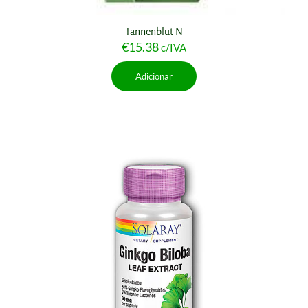
Tannenblut N
€
15.38
c/IVA
Adicionar