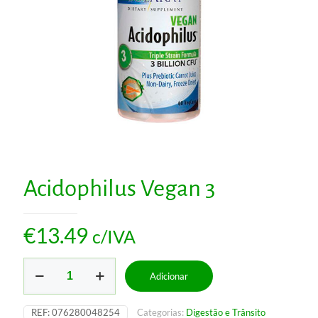
Acidophilus Vegan 3
€
13.49
c/IVA
Quantidade
Adicionar
de
Acidophilus
Vegan
REF:
076280048254
Categorias:
Digestão e Trânsito
3