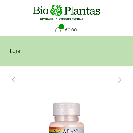
0
€0.00
Loja