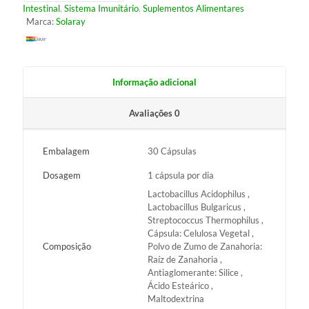
Intestinal
,
Sistema Imunitário
,
Suplementos Alimentares
Marca:
Solaray
Informação adicional
Avaliações
0
Embalagem
30 Cápsulas
Dosagem
1 cápsula por dia
Lactobacillus Acidophilus ,
Lactobacillus Bulgaricus ,
Streptococcus Thermophilus ,
Cápsula: Celulosa Vegetal ,
Composição
Polvo de Zumo de Zanahoria:
Raíz de Zanahoria ,
Antiaglomerante: Silice ,
Ácido Esteárico ,
Maltodextrina