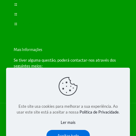
Política de Privacidade
Resolução de Conflitos
Livro de Reclamações
Mais Informações
Se tiver alguma questão, poderá contactar-nos através dos
seguintes meios:
Telefone: +(351) 229 554 650
(Chamada para a rede fixa nacional)
Email:
info@bioplantas.com
Este site usa cookies para melhorar a sua experiência. Ao
usar este site está a aceitar a nossa
Política de Privacidade
.
© 2018 Bioplantas 2 - Produtos Dietéticos Lda. Todos os
direitos reservados.
Ler mais
Desenvolvido por
Bynet
Aceitar tudo