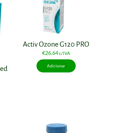
Activ Ozone G120 PRO
€
26.64
c/IVA
Adicionar
ced