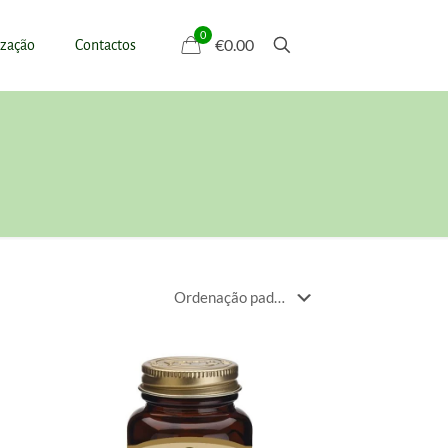
0
€0.00
ização
Contactos