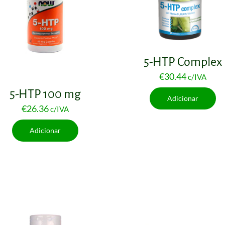
5-HTP Complex
€
30.44
c/IVA
5-HTP 100 mg
Adicionar
€
26.36
c/IVA
Adicionar