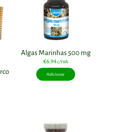
Algas Marinhas 500 mg
€
6.94
c/IVA
Arco
Adicionar