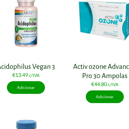
cidophilus Vegan 3
Activ ozone Advan
€
13.49
Pro 30 Ampolas
c/IVA
€
44.80
c/IVA
Adicionar
Adicionar