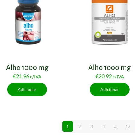
Alho 1000 mg
Alho 1000 mg
€
21.96
€
20.92
c/IVA
c/IVA
Adicionar
Adicionar
1
2
3
4
…
17