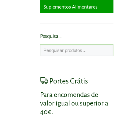
Suplementos Alimentares
Cabelo
Corpo
Antioxidantes
Rosto
Circulação e Veias
Pesquisa…
Coração e Colesterol
Diabetes
Portes Grátis
Digestão e Trânsito
Intestinal
Para encomendas de
Emagrecimento
valor igual ou superior a
40€.
Energia
Fígado e Vesícula