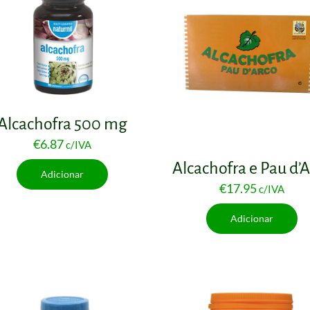
Alcachofra 500 mg
€
6.87
c/IVA
Alcachofra e Pau d’
Adicionar
€
17.95
c/IVA
Adicionar