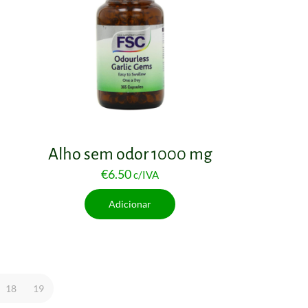
Alho sem odor 1000 mg
€
6.50
c/IVA
Adicionar
18
19