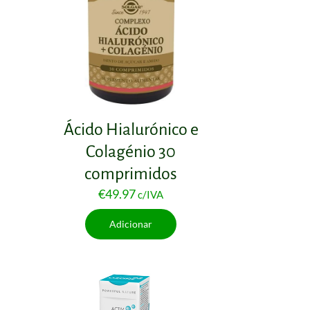
Ácido Hialurónico e
Colagénio 30
comprimidos
€
49.97
c/IVA
Adicionar