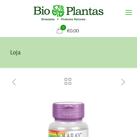
0
€0.00
Loja