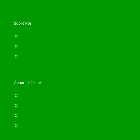
Sobre Nós
Bioplantas
Consultas
Cartão Cliente
Apoio ao Cliente
Termos e Condições
Política de Privacidade
Resolução de Conflitos
Livro de Reclamações