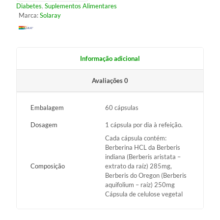
Diabetes
,
Suplementos Alimentares
Marca:
Solaray
Informação adicional
Avaliações
0
Embalagem
60 cápsulas
Dosagem
1 cápsula por dia à refeição.
Cada cápsula contém:
Berberina HCL da Berberis
indiana (Berberis aristata –
Composição
extrato da raíz) 285mg,
Berberis do Oregon (Berberis
aquifolium – raíz) 250mg
Cápsula de celulose vegetal