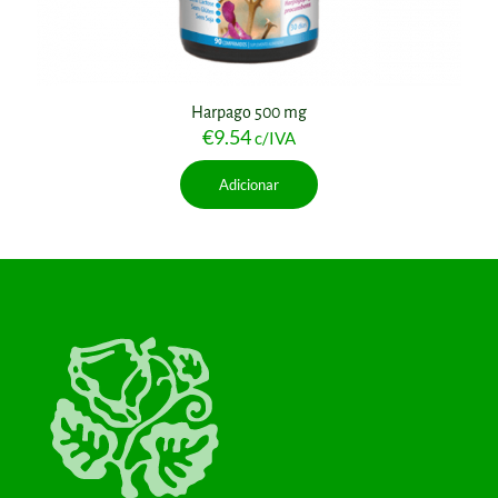
Harpago 500 mg
€
9.54
c/IVA
Adicionar