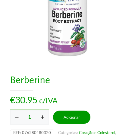
Berberine
€
30.95
c/IVA
Quantidade
Adicionar
de
Berberine
REF:
076280480320
Categorias:
Coração e Colesterol
,