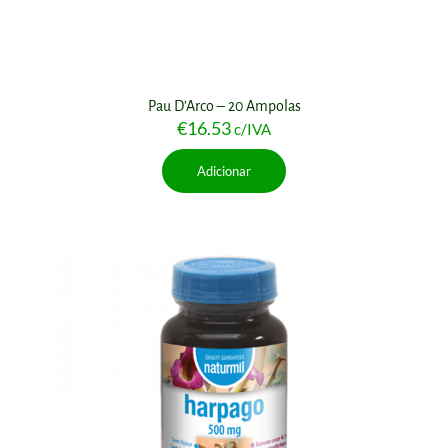
Pau D’Arco – 20 Ampolas
€
16.53
c/IVA
Adicionar