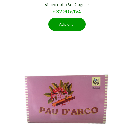
Venenkraft 180 Drageias
€
32.30
c/IVA
Adicionar