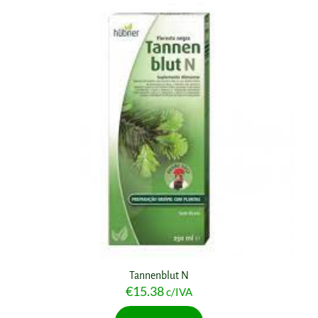
Tannenblut N
€
15.38
c/IVA