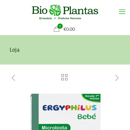
0
€0.00
Loja