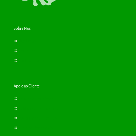
Sobre Nós
Bioplantas
Consultas
Cartão Cliente
Apoio ao Cliente
Termos e Condições
Política de Privacidade
Resolução de Conflitos
Livro de Reclamações