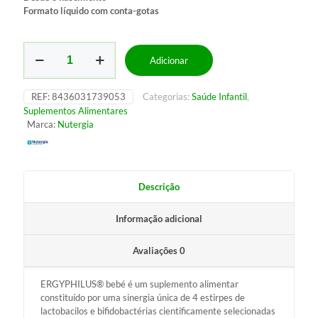
Formato líquido com conta-gotas
Quantidade
Adicionar
de
Ergyphilus
Bebé
REF:
8436031739053
Categorias:
Saúde Infantil
,
Suplementos Alimentares
Marca:
Nutergia
Descrição
Informação adicional
Avaliações
0
ERGYPHILUS® bebé é um suplemento alimentar
constituído por uma sinergia única de 4 estirpes de
lactobacilos e bifidobactérias cientificamente selecionadas