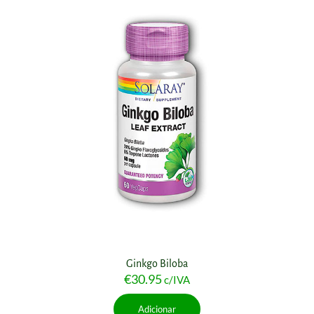
Ginkgo Biloba
€
30.95
c/IVA
Adicionar