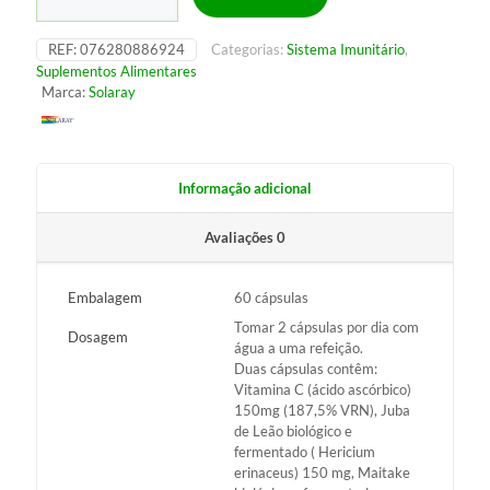
Mushroom
Complete
REF:
076280886924
Categorias:
Sistema Imunitário
,
Suplementos Alimentares
Marca:
Solaray
Informação adicional
Avaliações
0
Embalagem
60 cápsulas
Tomar 2 cápsulas por dia com
Dosagem
água a uma refeição.
Duas cápsulas contêm:
Vitamina C (ácido ascórbico)
150mg (187,5% VRN), Juba
de Leão biológico e
fermentado ( Hericium
erinaceus) 150 mg, Maitake