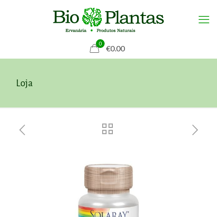
0
€0.00
Loja