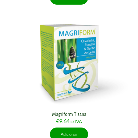
Magriform Tisana
€
9.64
c/IVA
Adicionar