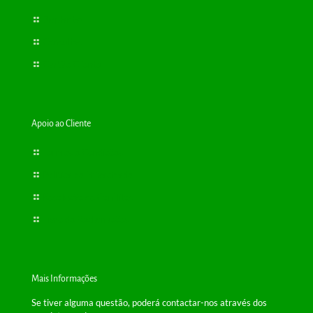
Bioplantas
Consultas
Cartão Cliente
Apoio ao Cliente
Termos e Condições
Política de Privacidade
Resolução de Conflitos
Livro de Reclamações
Mais Informações
Se tiver alguma questão, poderá contactar-nos através dos