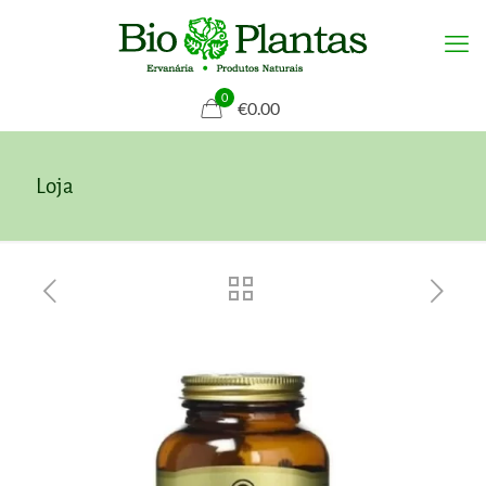
0
€0.00
Loja