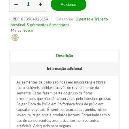
Adicionar
de
Psyllium
Husks
REF:
033984023154
Categorias:
Digestão e Trânsito
Fiber
Intestinal
,
Suplementos Alimentares
500
Marca:
Solgar
mg
Descrição
Informação adicional
As sementes de psílio são ricas em mucilagens e fibras
hidrossolúveis obtidas através do revestimento da
semente. Estas fazem parte do grupo de fibras
alimentares que não são absorvidas pelo intestino grosso.
Solgar Fibra de Psílio em Pó fornece fibra de psílio em
cápsulas vegetais. É isento de açúcar, sal, amido, milho,
levedura, trigo, soja e produtos lácteos. Formulado sem o
uso de conservantes, aromatizantes nem corantes
artificiais. Adequado para vegans.