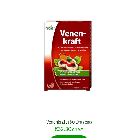
Venenkraft 180 Drageias
€
32.30
c/IVA