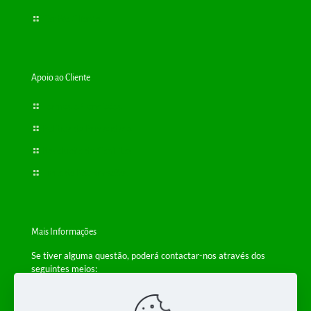
Cartão Cliente
Apoio ao Cliente
Termos e Condições
Política de Privacidade
Resolução de Conflitos
Livro de Reclamações
Mais Informações
Se tiver alguma questão, poderá contactar-nos através dos
seguintes meios:
Telefone: +(351) 229 554 650
(Chamada para a rede fixa nacional)