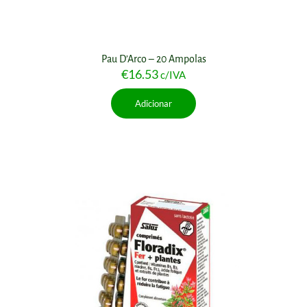
Pau D’Arco – 20 Ampolas
€
16.53
c/IVA
Adicionar