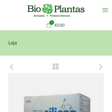
0
€0.00
Loja