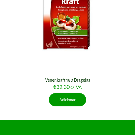
Venenkraft 180 Drageias
€
32.30
c/IVA
Adicionar