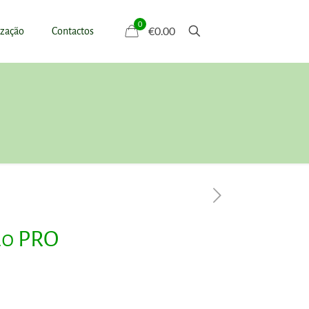
0
€0.00
ização
Contactos
20 PRO