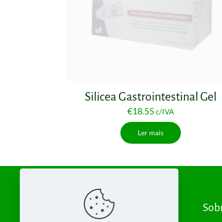
Silicea Gastrointestinal Gel
€
18.55
c/IVA
Ler mais
Sob