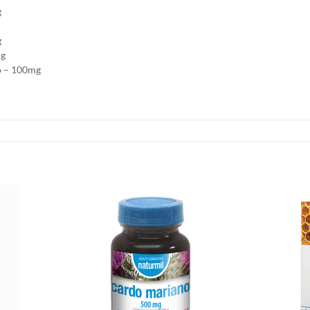
g
g
mg
o – 100mg