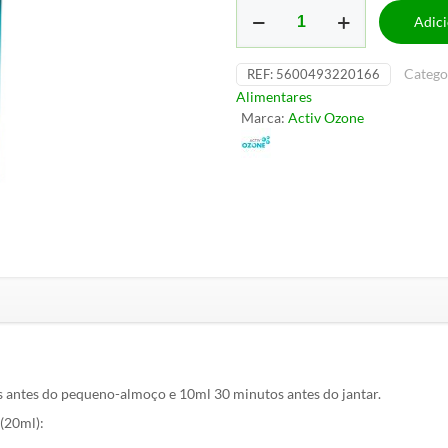
Quantidade
Adic
de
Activ
Ozone
Catego
REF:
5600493220166
G120
Alimentares
PRO
Marca:
Activ Ozone
 antes do pequeno-almoço e 10ml 30 minutos antes do jantar.
 (20ml):