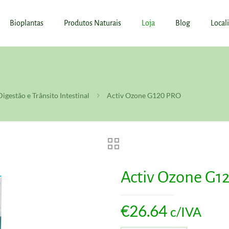
Bioplantas
Produtos Naturais
Loja
Blog
Local
Digestão e Trânsito Intestinal
Activ Ozone G120 PRO
Activ Ozone G1
€
26.64
c/IVA