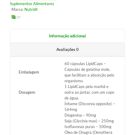
Suplementos Alimentares
Marca:
Nutridil
Informação adicional
Avaliações
0
60 cápsulas LipidCaps –
Cápsulas de gelatina mole,
Embalagem
que facilitam a absorção pelo
organismo.
1 LipidCaps pela manhã e
Dosagem
outra ao jantar, com um copo
de água.
Ínhame (Discorea opposite) –
564mg
Diogenina – 90mg
Soja (Glycinia max) – 250mg
Isoflavonas puras – 100mg
Óleo de Onagra (Oenothera