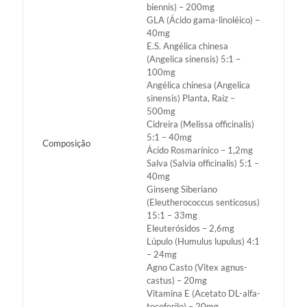
biennis) – 200mg
GLA (Ácido gama-linoléico) –
40mg
E.S. Angélica chinesa
(Angelica sinensis) 5:1 –
100mg
Angélica chinesa (Angelica
sinensis) Planta, Raiz –
500mg
Cidreira (Melissa officinalis)
5:1 – 40mg
Composição
Ácido Rosmarínico – 1,2mg
Salva (Salvia officinalis) 5:1 –
40mg
Ginseng Siberiano
(Eleutherococcus senticosus)
15:1 – 33mg
Eleuterósidos – 2,6mg
Lúpulo (Humulus lupulus) 4:1
– 24mg
Agno Casto (Vitex agnus-
castus) – 20mg
Vitamina E (Acetato DL-alfa-
tocoferilo) – 20mg