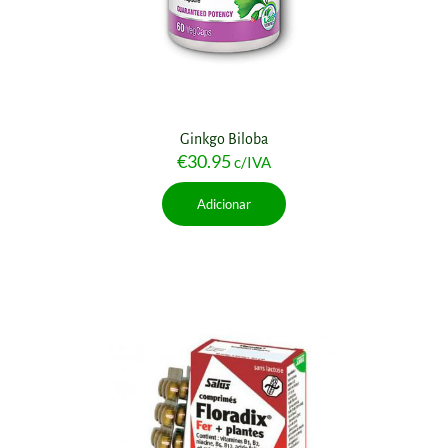
Ginkgo Biloba
€
30.95
c/IVA
Adicionar