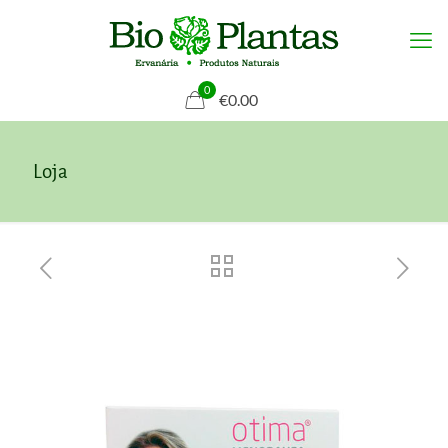
0
€0.00
Loja