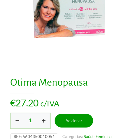
Otima Menopausa
€
27.20
c/IVA
Quantidade
Adicionar
de
Otima
Menopausa
REF:
5604350010051
Categorias:
Saúde Feminina
,