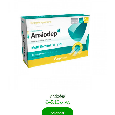
Ansiodep
€
45.10
c/IVA
Adicionar