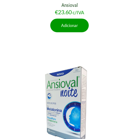
Ansioval
€
23.60
c/IVA
Adicionar