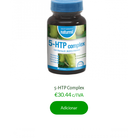
5-HTP Complex
€
30.44
c/IVA
Adicionar