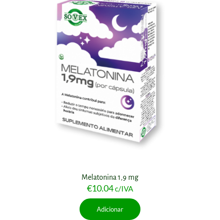
Melatonina 1,9 mg
€
10.04
c/IVA
Adicionar