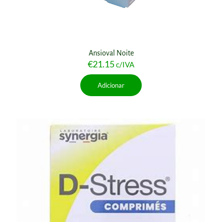
Ansioval Noite
€
21.15
c/IVA
Adicionar