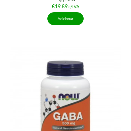
€
19.89
c/IVA
Adicionar