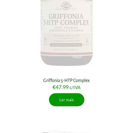
Griffonia 5-HTP Complex
€
47.99
c/IVA
Ler mais