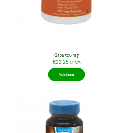
Gaba 500 mg
€
23.25
c/IVA
Adicionar