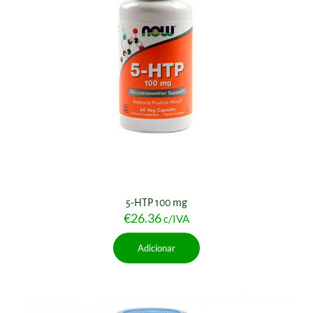
5-HTP 100 mg
€
26.36
c/IVA
Adicionar