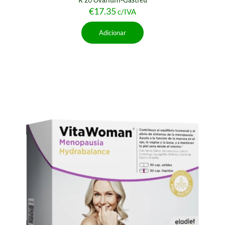
R 20 Ovarium-Gastreu
€
17.35
c/IVA
Adicionar