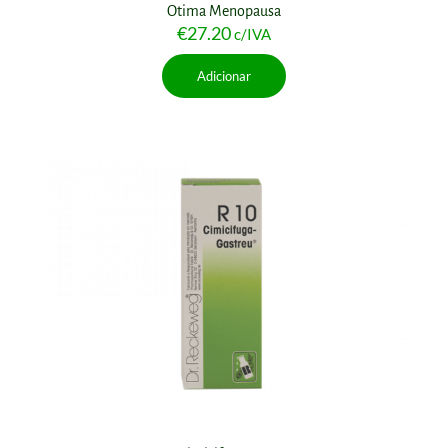
Otima Menopausa
€
27.20
c/IVA
Adicionar