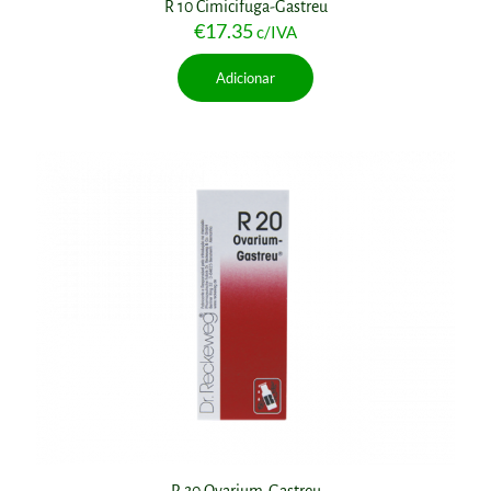
R 10 Cimicifuga-Gastreu
€
17.35
c/IVA
Adicionar