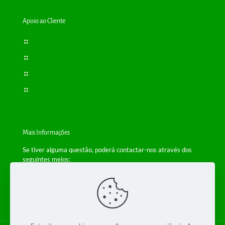
Sistema Urinário
Apoio ao Cliente
Termos e Condições
Política de Privacidade
Resolução de Conflitos
Livro de Reclamações
Mais Informações
Se tiver alguma questão, poderá contactar-nos através dos
seguintes meios:
Telefone: +(351) 229 554 650
(Chamada para a rede fixa nacional)
Email:
info@bioplantas.com