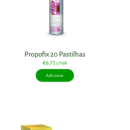
Propofix 20 Pastilhas
€
6.71
c/IVA
Adicionar