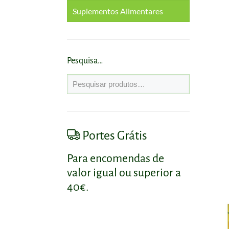
Suplementos Alimentares
Cabelo
Corpo
Antioxidantes
Rosto
Circulação e Veias
Pesquisa…
Coração e Colesterol
Diabetes
Portes Grátis
Digestão e Trânsito
Intestinal
Para encomendas de
Emagrecimento
valor igual ou superior a
40€.
Energia
Fígado e Vesícula