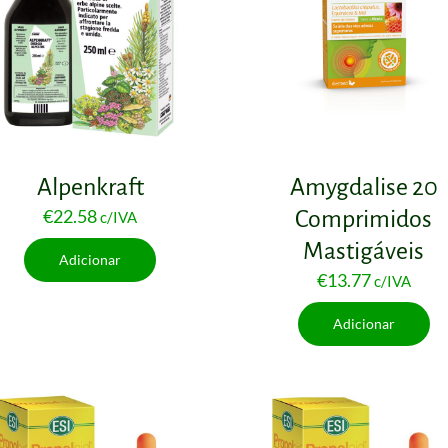
Alpenkraft
Amygdalise 20
€
22.58
Comprimidos
c/IVA
Mastigáveis
Adicionar
€
13.77
c/IVA
Adicionar