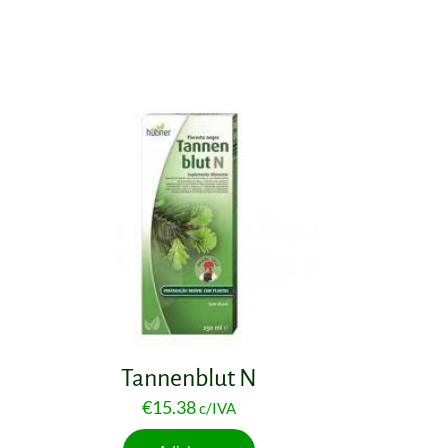
Tannenblut N
€
15.38
c/IVA