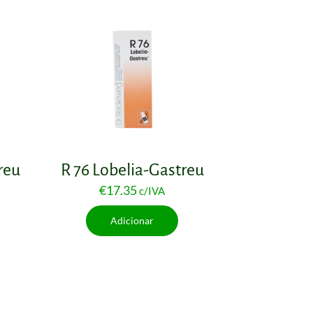
reu
R 76 Lobelia-Gastreu
€
17.35
c/IVA
Adicionar