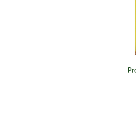
Memória e Concentração
Multivitamínicos
Ossos e Articulações
Relaxamento, Sono e Humor
Saúde Feminina
Pr
Saúde Infantil
Saúde Masculina
Sistema Imunitário
Sistema Respiratório