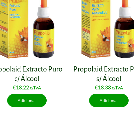
opolaid Extracto Puro
Propolaid Extracto 
c/ Álcool
s/ Álcool
€
18.22
€
18.38
c/IVA
c/IVA
Adicionar
Adicionar