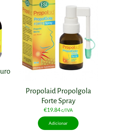
Puro
Propolaid Propolgola
Forte Spray
€
19.84
c/IVA
Adicionar