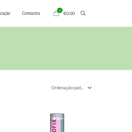
0
€0.00
ização
Contactos