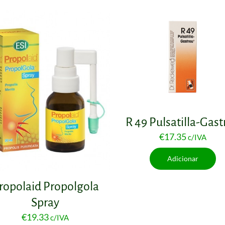
R 49 Pulsatilla-Gast
€
17.35
c/IVA
Adicionar
ropolaid Propolgola
Spray
€
19.33
c/IVA