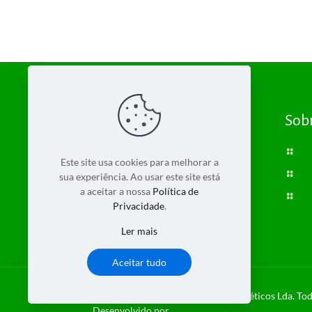
Sob
Bio
Este site usa cookies para melhorar a
Con
sua experiência. Ao usar este site está
a aceitar a nossa
Política de
Car
Privacidade
.
Ler mais
Aceitar tudo
© 2018 Bioplantas 2 - Produtos Dietéticos Lda. Tod
Desenvolvido por
Bynet