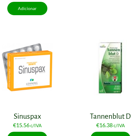
Adicionar
Sinuspax
Tannenblut D
€
15.56
€
16.38
c/IVA
c/IVA