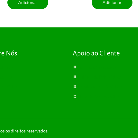
Adicionar
Adicionar
re Nós
Apoio ao Cliente
plantas
Termos e Condições
sultas
Política de Privacidade
tão Cliente
Resolução de Conflitos
Livro de Reclamações
os os direitos reservados.