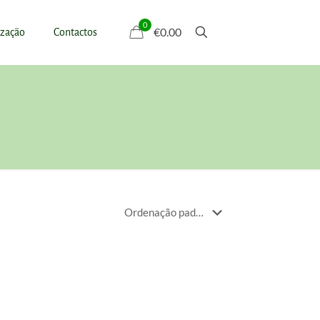
0
€0.00
ização
Contactos