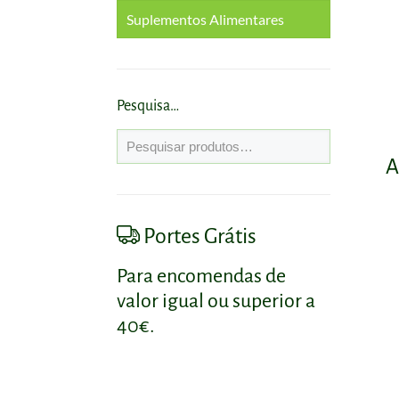
Suplementos Alimentares
Cabelo
Corpo
Antioxidantes
Rosto
Circulação e Veias
Pesquisa…
Coração e Colesterol
A
Diabetes
Portes Grátis
Digestão e Trânsito
Intestinal
Para encomendas de
Emagrecimento
valor igual ou superior a
40€.
Energia
Fígado e Vesícula