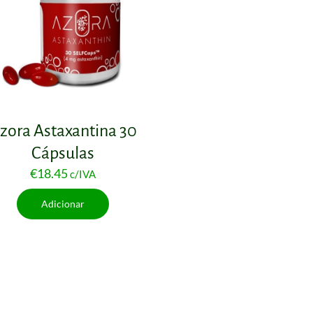
zora Astaxantina 30
Cápsulas
€
18.45
c/IVA
Adicionar