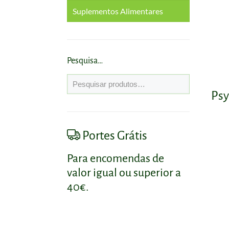
Suplementos Alimentares
Cabelo
Corpo
Antioxidantes
Rosto
Circulação e Veias
Pesquisa…
Coração e Colesterol
Psy
Diabetes
Portes Grátis
Digestão e Trânsito
Intestinal
Para encomendas de
Emagrecimento
valor igual ou superior a
40€.
Energia
Fígado e Vesícula