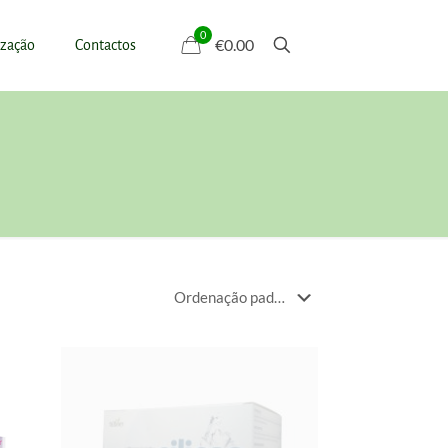
0
€0.00
ização
Contactos