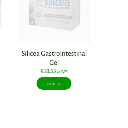
Silicea Gastrointestinal
Gel
€
18.55
c/IVA
Ler mais