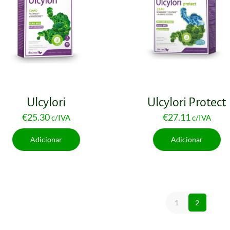
Ulcylori
Ulcylori Protect
€
25.30
€
27.11
c/IVA
c/IVA
Adicionar
Adicionar
1
2