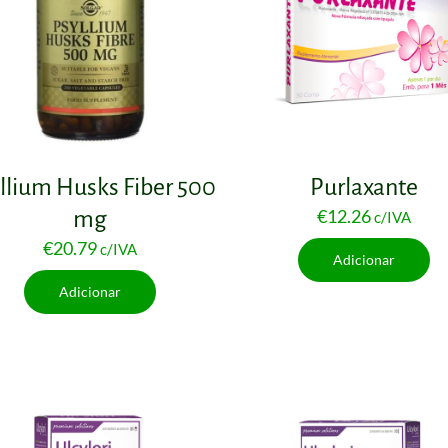
llium Husks Fiber 500
Purlaxante
€
12.26
mg
c/IVA
€
20.79
c/IVA
Adicionar
Adicionar