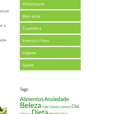
Alimentação
ianças
Bem-estar
or e
Cosmética
mação
Exercício Físico
Higiene
Saúde
Tags
Alimentos
Ansiedade
Beleza
Chá
Café
Calorias
Celíacos
Dieta
Crianças
Digestão
Ervas