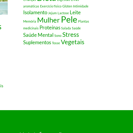
aromáticas
Exercício físico
Glúten
Intimidade
Isolamento
Leite
Jejum
Lactose
Pele
Mulher
Memória
Plantas
s
Proteínas
medicinais
Salada
Saúde
Stress
Saúde Mental
Sono
Vegetais
Suplementos
Tosse
is