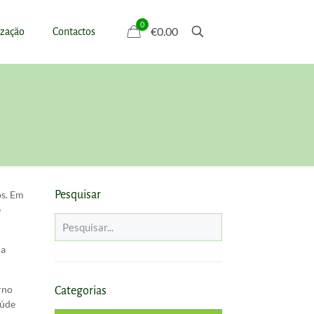
0
€0.00
ização
Contactos
os. Em
Pesquisar
e
 a
erno
Categorias
aúde