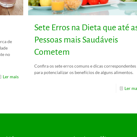
Sete Erros na Dieta que até a
Pessoas mais Saudáveis
erca de
dade
Cometem
nte no
Confira os sete erros comuns e dicas correspondentes
para potencializar os benefícios de alguns alimentos.
Ler mais
Ler ma