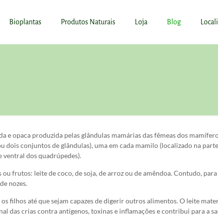
Bioplantas
Produtos Naturais
Loja
Blog
Local
çada e opaca produzida pelas glândulas mamárias das fêmeas dos mamífer
ou dois conjuntos de glândulas), uma em cada mamilo (localizado na part
e ventral dos quadrúpedes).
 ou frutos: leite de coco, de soja, de arroz ou de amêndoa. Contudo, para
 de nozes.
) os filhos até que sejam capazes de digerir outros alimentos. O leite mat
al das crias contra antígenos, toxinas e inflamações e contribui para a s