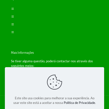
Termos e Condições
Política de Privacidade
Resolução de Conflitos
Livro de Reclamações
Mais Informações
Se tiver alguma questão, poderá contactar-nos através dos
seguintes meios:
Telefone: +(351) 229 554 650
(Chamada para a rede fixa nacional)
Email:
info@bioplantas.com
Este site usa cookies para melhorar a sua experiência. Ao
usar este site está a aceitar a nossa
Política de Privacidade
.
© 2018 Bioplantas 2 - Produtos Dietéticos Lda. Todos os