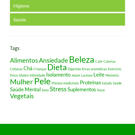
Higiene
Saúde
Tags
Beleza
Alimentos
Ansiedade
Café
Calorias
Dieta
Chá
Celíacos
Crianças
Digestão
Ervas aromáticas
Exercício
Isolamento
Leite
físico
Glúten
Intimidade
Jejum
Lactose
Memória
Pele
Mulher
Proteínas
Plantas medicinais
Salada
Saúde
Stress
Saúde Mental
Suplementos
Sono
Tosse
Vegetais