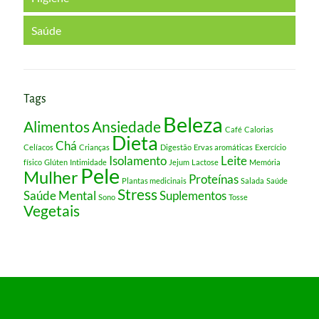
Saúde
Tags
Beleza
Alimentos
Ansiedade
Café
Calorias
Dieta
Chá
Celíacos
Crianças
Digestão
Ervas aromáticas
Exercício
Isolamento
Leite
físico
Glúten
Intimidade
Jejum
Lactose
Memória
Pele
Mulher
Proteínas
Plantas medicinais
Salada
Saúde
Stress
Saúde Mental
Suplementos
Sono
Tosse
Vegetais