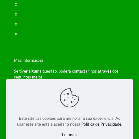
Termos e Condições
Política de Privacidade
Resolução de Conflitos
Livro de Reclamações
Mais Informações
Se tiver alguma questão, poderá contactar-nos através dos
seguintes meios:
Telefone: +(351) 229 554 650
(Chamada para a rede fixa nacional)
Email:
info@bioplantas.com
Este site usa cookies para melhorar a sua experiência. Ao
usar este site está a aceitar a nossa
Política de Privacidade
.
© 2018 Bioplantas 2 - Produtos Dietéticos Lda. Todos os
direitos reservados.
Ler mais