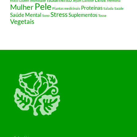
físico
Glúten
Intimidade
Jejum
Lactose
Memória
Pele
Mulher
Proteínas
Plantas medicinais
Salada
Saúde
Stress
Saúde Mental
Suplementos
Sono
Tosse
Vegetais