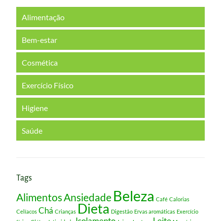
Alimentação
Bem-estar
Cosmética
Exercício Físico
Higiene
Saúde
Tags
Beleza
Alimentos
Ansiedade
Café
Calorias
Dieta
Chá
Celíacos
Crianças
Digestão
Ervas aromáticas
Exercício
Isolamento
Leite