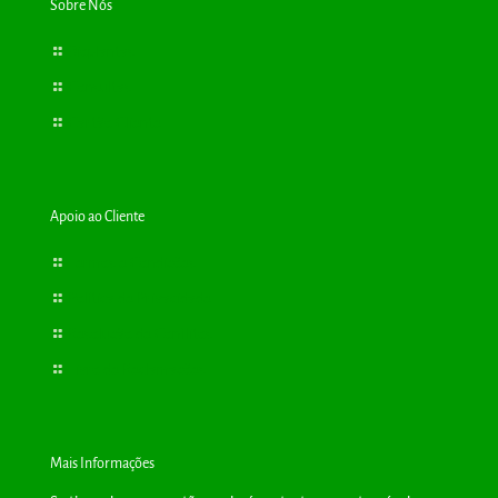
Sobre Nós
Bioplantas
Consultas
Cartão Cliente
Apoio ao Cliente
Termos e Condições
Política de Privacidade
Resolução de Conflitos
Livro de Reclamações
Mais Informações