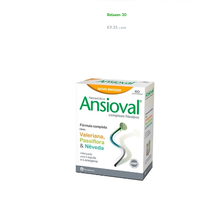
Relaxen 30
€
9.35
c/IVA