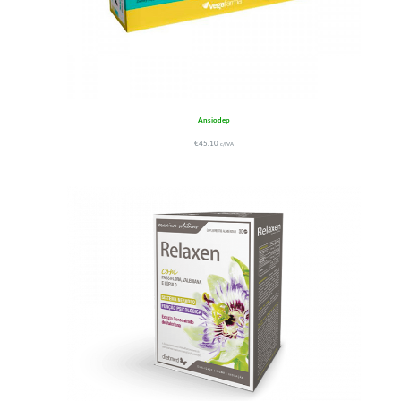
Ansiodep
€
45.10
c/IVA