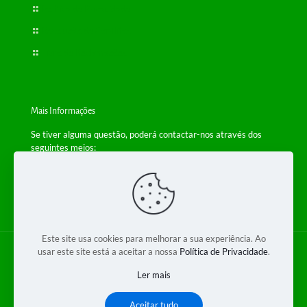
Política de Privacidade
Resolução de Conflitos
Livro de Reclamações
Mais Informações
Se tiver alguma questão, poderá contactar-nos através dos
seguintes meios:
Telefone: +(351) 229 554 650
(Chamada para a rede fixa nacional)
Email:
info@bioplantas.com
Este site usa cookies para melhorar a sua experiência. Ao
usar este site está a aceitar a nossa
Política de Privacidade
.
© 2018 Bioplantas 2 - Produtos Dietéticos Lda. Todos os
direitos reservados.
Ler mais
Desenvolvido por
Bynet
Aceitar tudo