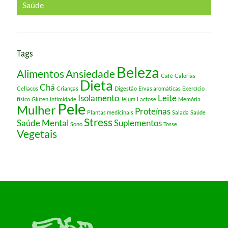
Saúde
Tags
Beleza
Alimentos
Ansiedade
Café
Calorias
Dieta
Chá
Celíacos
Crianças
Digestão
Ervas aromáticas
Exercício
Isolamento
Leite
físico
Glúten
Intimidade
Jejum
Lactose
Memória
Pele
Mulher
Proteínas
Plantas medicinais
Salada
Saúde
Stress
Saúde Mental
Suplementos
Sono
Tosse
Vegetais